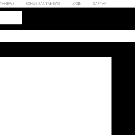
NTANEWS
BONUS SANTANEWS
LOGIN
DAFTAR