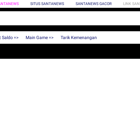
ANTANEWS
SITUS SANTANEWS
SANTANEWS GACOR
LINK SA
t Saldo =>
Main Game =>
Tarik Kemenangan