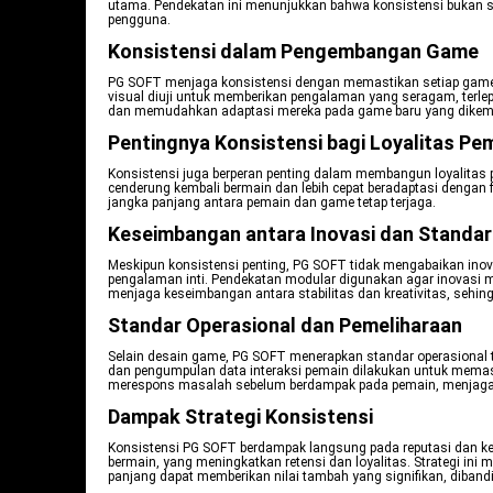
utama. Pendekatan ini menunjukkan bahwa konsistensi bukan sek
pengguna.
Konsistensi dalam Pengembangan Game
PG SOFT menjaga konsistensi dengan memastikan setiap game me
visual diuji untuk memberikan pengalaman yang seragam, terle
dan memudahkan adaptasi mereka pada game baru yang dikem
Pentingnya Konsistensi bagi Loyalitas Pe
Konsistensi juga berperan penting dalam membangun loyalitas
cenderung kembali bermain dan lebih cepat beradaptasi denga
jangka panjang antara pemain dan game tetap terjaga.
Keseimbangan antara Inovasi dan Standar
Meskipun konsistensi penting, PG SOFT tidak mengabaikan inova
pengalaman inti. Pendekatan modular digunakan agar inovasi men
menjaga keseimbangan antara stabilitas dan kreativitas, sehin
Standar Operasional dan Pemeliharaan
Selain desain game, PG SOFT menerapkan standar operasional ti
dan pengumpulan data interaksi pemain dilakukan untuk memast
merespons masalah sebelum berdampak pada pemain, menjaga k
Dampak Strategi Konsistensi
Konsistensi PG SOFT berdampak langsung pada reputasi dan keb
bermain, yang meningkatkan retensi dan loyalitas. Strategi i
panjang dapat memberikan nilai tambah yang signifikan, diband